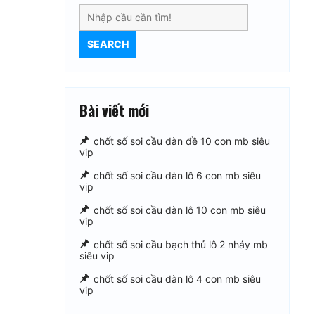
SEARCH
Bài viết mới
chốt số soi cầu dàn đề 10 con mb siêu
vip
chốt số soi cầu dàn lô 6 con mb siêu
vip
chốt số soi cầu dàn lô 10 con mb siêu
vip
chốt số soi cầu bạch thủ lô 2 nháy mb
siêu vip
chốt số soi cầu dàn lô 4 con mb siêu
vip