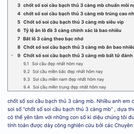
chốt số soi cầu bạch thủ 3 càng mb chuẩn mỗi 
chốt số soi cầu bạch thủ 3 càng mb trúng cao n
Chốt số soi cầu bạch thủ 3 càng mb siêu vip
Tỷ lệ ăn lô đề 3 càng chính xác là bao nhiêu
Bắt lô 3 càng theo bạc nhớ
Chốt số soi cầu bạch thủ 3 càng mb ăn bao nhiê
Chốt số soi cầu bạch thủ 3 càng mb bất tử đán
Soi cầu đẹp nhất hôm nay
Soi cầu miền bắc đẹp nhất hôm nay
Soi cầu miền nam đẹp nhất hôm nay
Soi cầu miền trung đẹp nhất hôm nay
chốt số soi cầu bạch thủ 3 càng mb. Nhiều anh em c
soi số “chốt số soi cầu bạch thủ 3 càng mb” , dựa th
có thể yên tâm với những con số kì diệu chúng tôi 
tính toán được dày công nghiên cứu bởi các Chuyên