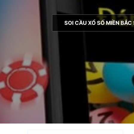
SOI CẦU XỔ SỐ MIỀN BẮC