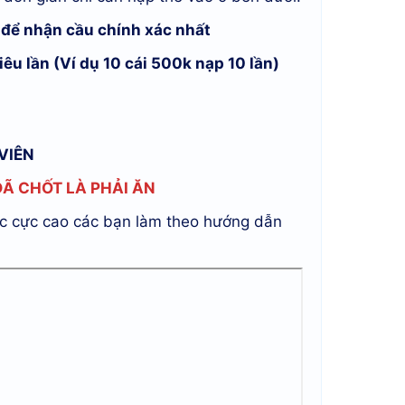
y để nhận cầu chính xác nhất
êu lần (Ví dụ 10 cái 500k nạp 10 lần)
VIÊN
ĐÃ CHỐT LÀ PHẢI ĂN
xác cực cao các bạn làm theo hướng dẫn