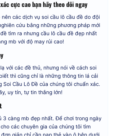
h xác cực cao bạn hãy theo dõi ngay
 nên các dịch vụ soi cầu lô cầu đề do đội
 nghiên cứu bằng những phương pháp mới
 đề tìm ra nhưng cầu lô cầu đề đẹp nhất
àng mb với độ may rủi cao!
ày
lạ với các đề thủ, nhưng nói về cách soi
iết thì cũng chỉ là những thông tin lá cải
g Soi Cầu Lô Đề của chúng tôi chuẩn xác.
, uy tín, tự tin thắng lớn!
t
ủ 3 càng mb đẹp nhất. Để chơi trong ngày
cho các chuyên gia của chúng tôi tìm
t đơn giản chỉ cần nạp thẻ vào ô bên dưới.