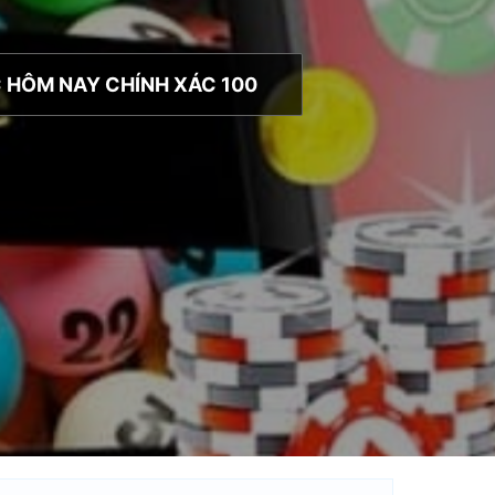
 HÔM NAY CHÍNH XÁC 100