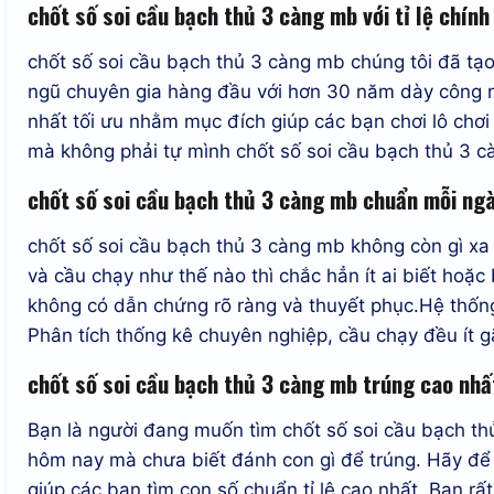
chốt số soi cầu bạch thủ 3 càng mb với tỉ lệ chín
chốt số soi cầu bạch thủ 3 càng mb chúng tôi đã tạo
ngũ chuyên gia hàng đầu với hơn 30 năm dày công
nhất tối ưu nhằm mục đích giúp các bạn chơi lô chơi
mà không phải tự mình chốt số soi cầu bạch thủ 3 c
chốt số soi cầu bạch thủ 3 càng mb chuẩn mỗi ng
chốt số soi cầu bạch thủ 3 càng mb không còn gì xa 
và cầu chạy như thế nào thì chắc hẳn ít ai biết hoặc b
không có dẫn chứng rõ ràng và thuyết phục.Hệ thốn
Phân tích thống kê chuyên nghiệp, cầu chạy đều ít gãy
chốt số soi cầu bạch thủ 3 càng mb trúng cao nhấ
Bạn là người đang muốn tìm chốt số soi cầu bạch th
hôm nay mà chưa biết đánh con gì để trúng. Hãy để 
giúp các bạn tìm con số chuẩn tỉ lệ cao nhất. Bạn rấ