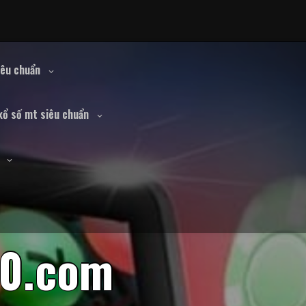
iêu chuẩn
xổ số mt siêu chuẩn
0
.
c
o
m