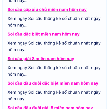
hôm nay…
Soi cầu cặp xỉu chủ miền nam hôm nay
Xem ngay Soi cầu thống kê số chuẩn nhất ngày
hôm nay…
Soi cầu đặc biệt miền nam hôm nay
Xem ngay Soi cầu thống kê số chuẩn nhất ngày
hôm nay…
Soi cầu giải 8 miền nam hôm nay
Xem ngay Soi cầu thống kê số chuẩn nhất ngày
hôm nay…
Soi cầu đầu đuôi đặc biệt miền nam hôm nay
Xem ngay Soi cầu thống kê số chuẩn nhất ngày
hôm nay…
Soi cầu đầu đuôi giải 8 miền nam hôm nay