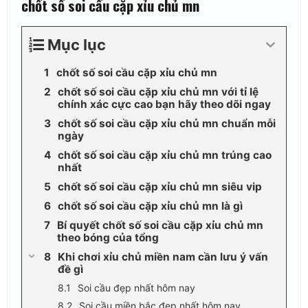
chốt số soi cầu cặp xỉu chủ mn
Mục lục
chốt số soi cầu cặp xỉu chủ mn
chốt số soi cầu cặp xỉu chủ mn với tỉ lệ
chính xác cực cao bạn hãy theo dõi ngay
chốt số soi cầu cặp xỉu chủ mn chuẩn mỗi
ngày
chốt số soi cầu cặp xỉu chủ mn trúng cao
nhất
chốt số soi cầu cặp xỉu chủ mn siêu vip
chốt số soi cầu cặp xỉu chủ mn là gì
Bí quyết chốt số soi cầu cặp xỉu chủ mn
theo bóng của tổng
Khi chơi xỉu chủ miền nam cần lưu ý vấn
đề gì
Soi cầu đẹp nhất hôm nay
Soi cầu miền bắc đẹp nhất hôm nay