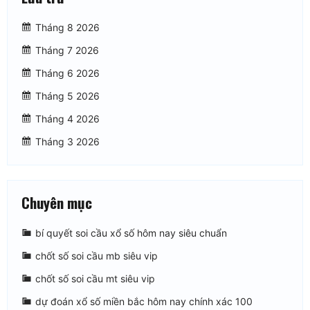
Tháng 8 2026
Tháng 7 2026
Tháng 6 2026
Tháng 5 2026
Tháng 4 2026
Tháng 3 2026
Chuyên mục
bí quyết soi cầu xổ số hôm nay siêu chuẩn
chốt số soi cầu mb siêu vip
chốt số soi cầu mt siêu vip
dự đoán xổ số miền bắc hôm nay chính xác 100