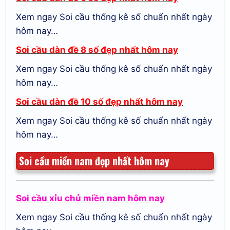
Xem ngay Soi cầu thống kê số chuẩn nhất ngày
hôm nay…
Soi cầu dàn đề 8 số đẹp nhất hôm nay
Xem ngay Soi cầu thống kê số chuẩn nhất ngày
hôm nay…
Soi cầu dàn đề 10 số đẹp nhất hôm nay
Xem ngay Soi cầu thống kê số chuẩn nhất ngày
hôm nay…
Soi cầu miền nam đẹp nhất hôm nay
Soi cầu xỉu chủ miền nam hôm nay
Xem ngay Soi cầu thống kê số chuẩn nhất ngày