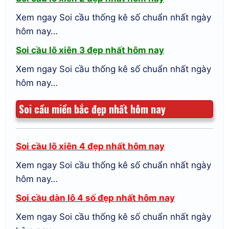
Xem ngay Soi cầu thống kê số chuẩn nhất ngày
hôm nay…
Soi cầu lô xiên 3 đẹp nhất hôm nay
Xem ngay Soi cầu thống kê số chuẩn nhất ngày
hôm nay…
Soi cầu miền bắc đẹp nhất hôm nay
Soi cầu lô xiên 4 đẹp nhất hôm nay
Xem ngay Soi cầu thống kê số chuẩn nhất ngày
hôm nay…
Soi cầu dàn lô 4 số đẹp nhất hôm nay
Xem ngay Soi cầu thống kê số chuẩn nhất ngày