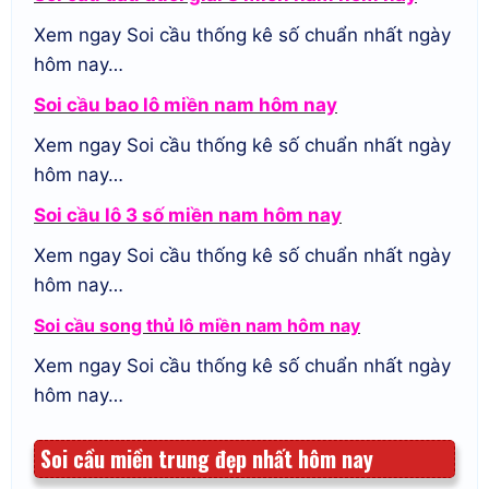
Xem ngay Soi cầu thống kê số chuẩn nhất ngày
hôm nay…
Soi cầu bao lô miền nam hôm nay
Xem ngay Soi cầu thống kê số chuẩn nhất ngày
hôm nay…
Soi cầu lô 3 số miền nam hôm nay
Xem ngay Soi cầu thống kê số chuẩn nhất ngày
hôm nay…
Soi cầu song thủ lô miền nam hôm nay
Xem ngay Soi cầu thống kê số chuẩn nhất ngày
hôm nay…
Soi cầu miền trung đẹp nhất hôm nay