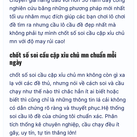
chuyên gia hàng đầu với hơn 30 năm dày công
nghiên cứu bằng những phương pháp mới nhất
tối ưu nhằm mục đích giúp các bạn chơi lô chơi
đề tìm ra nhưng cầu lô cầu đề đẹp nhất mà
không phải tự mình chốt số soi cầu cặp xỉu chủ
mn với độ may rủi cao!
chốt số soi cầu cặp xỉu chủ mn chuẩn mỗi
ngày
chốt số soi cầu cặp xỉu chủ mn không còn gì xa
lạ với các đề thủ, nhưng nói về cách soi và cầu
chạy như thế nào thì chắc hẳn ít ai biết hoặc
biết thì cũng chỉ là những thông tin lá cải không
có dẫn chứng rõ ràng và thuyết phục.Hệ thống
soi cầu lô đề của chúng tôi chuẩn xác. Phân
tích thống kê chuyên nghiệp, cầu chạy đều ít
gãy, uy tín, tự tin thắng lớn!