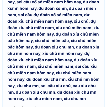
nay, soi cầu xổ số miền nam hôm nay, du doan
xsmn hom nay, du đoan xsmn, du doan mien
nam, soi cầu dự đoán xổ số miền nam, dự
đoán xỉu chủ miền nam hôm nay, xỉu chủ, dự
đoán xỉu chủ miền nam, xỉu chủ miền nam, xỉu
chủ miền nam hôm nay, dự đoán xỉu chủ miền
bắc hôm nay, xỉu chủ miền bắc, xỉu chủ miền
bắc hôm nay, du doan xiu chu mn, du doan xiu
chu mn hom nay, xỉu chủ mn hôm nay, dự
đoán xỉu chủ miền nam hôm nay, dự đoán xỉu
chủ miền nam, xỉu chủ miền nam, soi cầu xỉu
chủ miền nam hôm nay, xỉu chủ miền nam
hôm nay, du doan xiu chu mn, xỉu chủ mn hôm
nay, xiu chu mn, soi cầu xỉu chủ, cau xiu chu
mn, du doan xiu chu mn, du doan xiu chu mn
hom nay, xiu chu mien nam, xiu chu mn