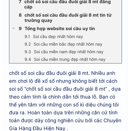
chốt số soi cầu đầu đuôi giải 8 mt đẳng
cấp
chốt số soi cầu đầu đuôi giải 8 mt tin từ
trường quay
Tổng hợp website soi cầu uy tín
Soi cầu đẹp nhất hôm nay
Soi cầu miền bắc đẹp nhất hôm nay
Soi cầu miền nam đẹp nhất hôm nay
Soi cầu miền trung đẹp nhất hôm nay
chốt số soi cầu đầu đuôi giải 8 mt. Nhiều anh
em chơi lô đề xổ số nhưng không biết tới cách
soi số “chốt số soi cầu đầu đuôi giải 8 mt” , dựa
theo cảm tính là chính dẫn tới thua lỗ. Bạn có
thể yên tâm với những con số kì diệu chúng tôi
đưa ra. Hoàn toàn dựa trên những căn cứ tính
toán được dày công nghiên cứu bởi các Chuyên
Gia Hàng Đầu Hiện Nay .