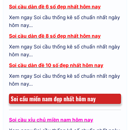
Soi cầu dàn đề 6 số đẹp nhất hôm nay
Xem ngay Soi cầu thống kê số chuẩn nhất ngày
hôm nay…
Soi cầu dàn đề 8 số đẹp nhất hôm nay
Xem ngay Soi cầu thống kê số chuẩn nhất ngày
hôm nay…
Soi cầu dàn đề 10 số đẹp nhất hôm nay
Xem ngay Soi cầu thống kê số chuẩn nhất ngày
hôm nay…
Soi cầu miền nam đẹp nhất hôm nay
Soi cầu xỉu chủ miền nam hôm nay