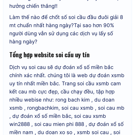
hưởng chiến thắng!!
Làm thế nào để chốt số soi cầu đầu đuôi giải 8
mt chuẩn nhất hàng ngày?Tại sao hơn 90%
người dùng vẫn sử dụng các dịch vụ lấy số
hàng ngày?
Tổng hợp website soi cầu uy tín
Dịch vụ soi cau sẽ dự đoán xổ số miền bắc
chính xác nhất. chúng tôi là web dự đoán xsmb
uy tín nhất miền bắc. Trang soi cầu xsmb cam
kết cau mb cực đẹp, cầu chạy đều, tập hợp
nhiều webise như: rong bach kim , du doan
xsmb , rongbachkim, soi cau xsmb , soi cau mb
, dự đoán xổ số miền bắc, soi cau xsmb
win2888 , soi cau mien phi 888 , dự đoán xổ số
miền nam , du doan xo so , xsmb soi cau , soi