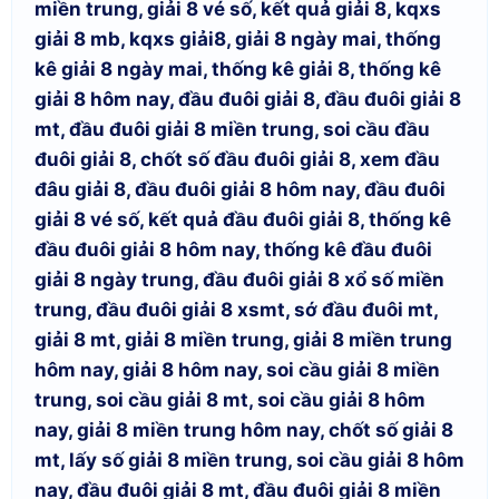
miền trung, giải 8 vé số, kết quả giải 8, kqxs
giải 8 mb, kqxs giải8, giải 8 ngày mai, thống
kê giải 8 ngày mai, thống kê giải 8, thống kê
giải 8 hôm nay, đầu đuôi giải 8, đầu đuôi giải 8
mt, đầu đuôi giải 8 miền trung, soi cầu đầu
đuôi giải 8, chốt số đầu đuôi giải 8, xem đầu
đâu giải 8, đầu đuôi giải 8 hôm nay, đầu đuôi
giải 8 vé số, kết quả đầu đuôi giải 8, thống kê
đầu đuôi giải 8 hôm nay, thống kê đầu đuôi
giải 8 ngày trung, đầu đuôi giải 8 xổ số miền
trung, đầu đuôi giải 8 xsmt, sớ đầu đuôi mt,
giải 8 mt, giải 8 miền trung, giải 8 miền trung
hôm nay, giải 8 hôm nay, soi cầu giải 8 miền
trung, soi cầu giải 8 mt, soi cầu giải 8 hôm
nay, giải 8 miền trung hôm nay, chốt số giải 8
mt, lấy số giải 8 miền trung, soi cầu giải 8 hôm
nay, đầu đuôi giải 8 mt, đầu đuôi giải 8 miền