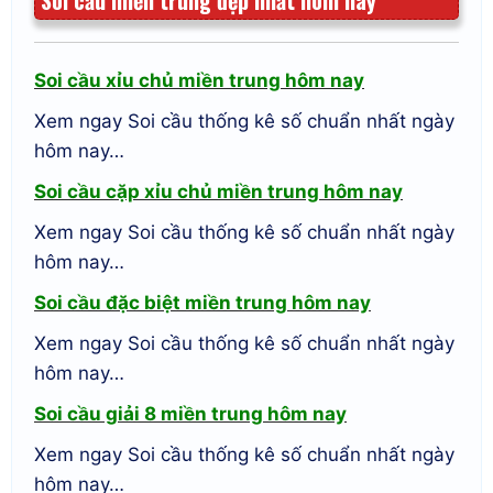
Soi cầu xỉu chủ miền trung hôm nay
Xem ngay Soi cầu thống kê số chuẩn nhất ngày
hôm nay…
Soi cầu cặp xỉu chủ miền trung hôm nay
Xem ngay Soi cầu thống kê số chuẩn nhất ngày
hôm nay…
Soi cầu đặc biệt miền trung hôm nay
Xem ngay Soi cầu thống kê số chuẩn nhất ngày
hôm nay…
Soi cầu giải 8 miền trung hôm nay
Xem ngay Soi cầu thống kê số chuẩn nhất ngày
hôm nay…