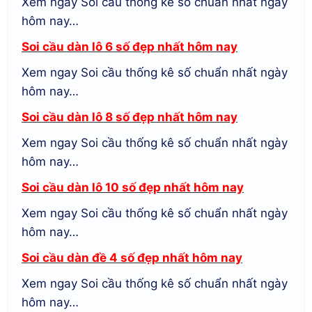
Xem ngay Soi cầu thống kê số chuẩn nhất ngày
hôm nay…
Soi cầu dàn lô 6 số đẹp nhất hôm nay
Xem ngay Soi cầu thống kê số chuẩn nhất ngày
hôm nay…
Soi cầu dàn lô 8 số đẹp nhất hôm nay
Xem ngay Soi cầu thống kê số chuẩn nhất ngày
hôm nay…
Soi cầu dàn lô 10 số đẹp nhất hôm nay
Xem ngay Soi cầu thống kê số chuẩn nhất ngày
hôm nay…
Soi cầu dàn đề 4 số đẹp nhất hôm nay
Xem ngay Soi cầu thống kê số chuẩn nhất ngày
hôm nay…