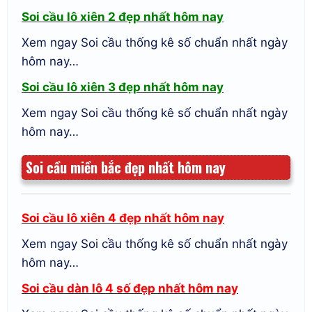
Soi cầu lô xiên 2 đẹp nhất hôm nay
Xem ngay Soi cầu thống kê số chuẩn nhất ngày
hôm nay…
Soi cầu lô xiên 3 đẹp nhất hôm nay
Xem ngay Soi cầu thống kê số chuẩn nhất ngày
hôm nay…
Soi cầu miền bắc đẹp nhất hôm nay
Soi cầu lô xiên 4 đẹp nhất hôm nay
Xem ngay Soi cầu thống kê số chuẩn nhất ngày
hôm nay…
Soi cầu dàn lô 4 số đẹp nhất hôm nay