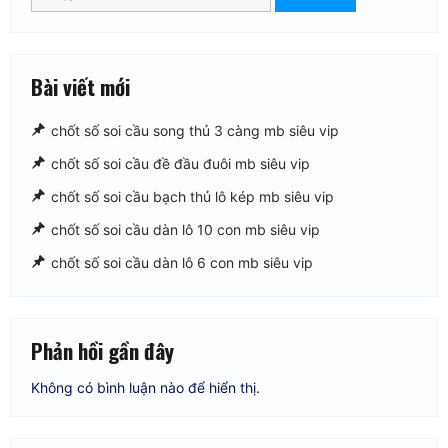
Bài viết mới
chốt số soi cầu song thủ 3 càng mb siêu vip
chốt số soi cầu đề đầu đuôi mb siêu vip
chốt số soi cầu bạch thủ lô kép mb siêu vip
chốt số soi cầu dàn lô 10 con mb siêu vip
chốt số soi cầu dàn lô 6 con mb siêu vip
Phản hồi gần đây
Không có bình luận nào để hiển thị.