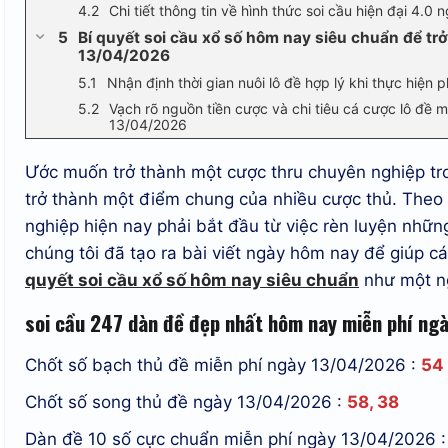
Chi tiết thông tin về hình thức soi cầu hiện đại 4.0
Bí quyết soi cầu xổ số hôm nay siêu chuẩn để t
13/04/2026
Nhận định thời gian nuôi lô đề hợp lý khi thực hiệ
Vạch rõ nguồn tiền cược và chi tiêu cá cược lô đề 
13/04/2026
Ước muốn trở thành một cược thru chuyên nghiệp tro
trở thành một điểm chung của nhiều cược thủ. Theo 
nghiệp hiện nay phải bắt đầu từ việc rèn luyện những
chúng tôi đã tạo ra bài viết ngày hôm nay để giúp 
quyết soi cầu xổ số hôm nay siêu chuẩn
như một ng
soi cầu 247 dàn đề đẹp nhất hôm nay miễn phí n
Chốt số bạch thủ đề miễn phí ngày 13/04/2026 :
54
Chốt số song thủ đề ngày 13/04/2026 :
58, 38
Dàn đề 10 số cực chuẩn miễn phí ngày 13/04/2026 