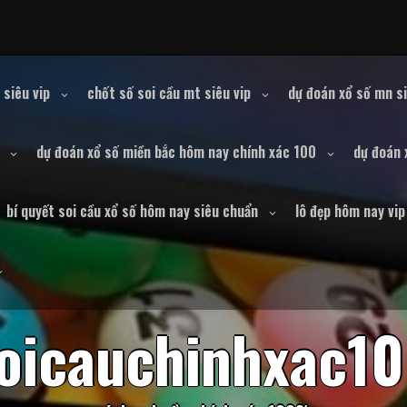
 siêu vip
chốt số soi cầu mt siêu vip
dự đoán xổ số mn s
dự đoán xổ số miền bắc hôm nay chính xác 100
dự đoán 
bí quyết soi cầu xổ số hôm nay siêu chuẩn
lô đẹp hôm nay vip
o
i
c
a
u
c
h
i
n
h
x
a
c
1
0