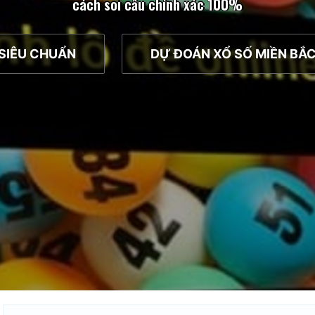
cách soi cầu chính xác 100%
 SIÊU CHUẨN
DỰ ĐOÁN XỔ SỐ MIỀN BẮC