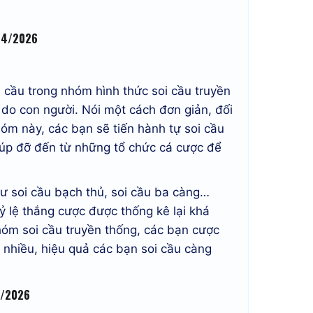
/04/2026
 cầu trong nhóm hình thức soi cầu truyền
 do con người. Nói một cách đơn giản, đối
óm này, các bạn sẽ tiến hành tự soi cầu
giúp đỡ đến từ những tổ chức cá cược để
hư soi cầu bạch thủ, soi cầu ba càng…
tỷ lệ thắng cược được thống kê lại khá
hóm soi cầu truyền thống, các bạn cược
 nhiều, hiệu quả các bạn soi cầu càng
04/2026