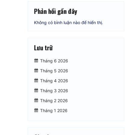
Phản hồi gần đây
Không có bình luận nào để hiển thị.
Lưu trữ
Tháng 6 2026
Tháng 5 2026
Tháng 4 2026
Tháng 3 2026
Tháng 2 2026
Tháng 1 2026