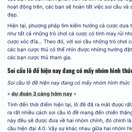
hoạt động trên, các bạn sẽ hoàn tất việc soi cầu và
đẹp.
Hiện tại, phương pháp tìm kiếm hướng cá cược dựa t
như tất cả những trò chơi cá cược có tính may rủi như 
cược xóc đĩa… Theo đó, với soi cầu những trò chơi 
các bạn cược thủ có thể nhìn được những hướng đặt 
các bạn cược thủ tham gia.
Soi cầu lô đề hiện nay đang có mấy nhóm hình th
Soi cầu lô đề hiện nay đang có mấy nhóm hình thức 
»
dự đoán 3 càng hôm nay
«
Tính đến thời điểm hiện tại, lô đề đã ra mắt được rấ
ra rất nhiều cách soi cầu lô đề mang đến chiến thắn
này đều sẽ được đưa về hai nhóm chính, đó chính là
cầu hiện đại 4.0. Vậy sự khác nhau giữa hai nhóm hìn