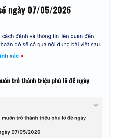
t số ngày 07/05/2026
 cách đánh và thông tin liên quan đến
hoăn đó sẽ có qua nội dung bài viết sau.
ính xác
«
uốn trở thành triệu phú lô đề ngày
 muốn trở thành triệu phú lô đề ngày
 ngày 07/05/2026