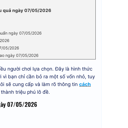
iệu quả ngày 07/05/2026
chuẩn ngày 07/05/2026
/2026
07/05/2026
 cao ngày 07/05/2026
ều người chơi lựa chọn. Đây là hình thức
 vì bạn chỉ cần bỏ ra một số vốn nhỏ, tuy
 tôi sẽ cung cấp và làm rõ thông tin
cách
thành triệu phú lô đề.
ngày 07/05/2026