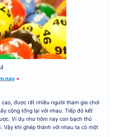
uả
ôm nay
«
 cao, được rất nhiều người tham gia chơi
ãy cộng tổng lại với nhau. Tiếp đó kết
 được. Ví dụ như hôm nay con bạch thủ
3. Vậy khi ghép thành với nhau ta có một