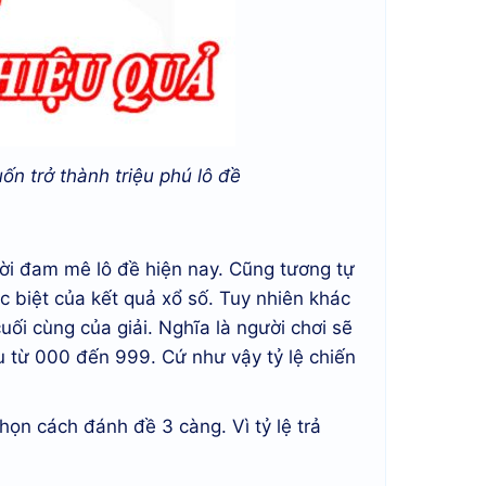
n trở thành triệu phú lô đề
ười đam mê lô đề hiện nay. Cũng tương tự
c biệt của kết quả xổ số. Tuy nhiên khác
uối cùng của giải. Nghĩa là người chơi sẽ
 từ 000 đến 999. Cứ như vậy tỷ lệ chiến
ọn cách đánh đề 3 càng. Vì tỷ lệ trả