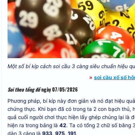
Một số bí kíp cách soi cầu 3 càng siêu chuẩn hiệu q
»
soi cầu xổ số h
Soi theo tổng đề
ngày 07/05/2026
Phương pháp, bí kíp này đơn giản và nó đạt hiệu quả
chứng thực. Khi bạn đã có trong ta 2 con bạch thủ, h
quả cuối người chơi thực hiện lấy ghép chúng lại là
hiện ra trong bảng là
42
. Ta có tổng 2 chữ số bằng 
dàn 3 càng là
933
,
975
,
191
.