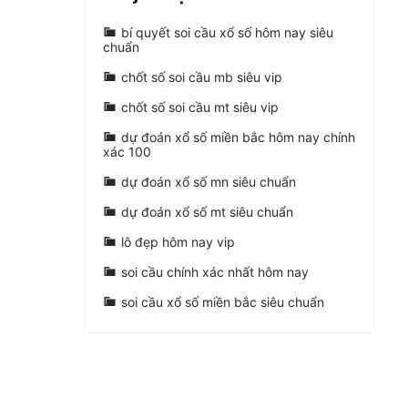
bí quyết soi cầu xổ số hôm nay siêu
chuẩn
chốt số soi cầu mb siêu vip
chốt số soi cầu mt siêu vip
dự đoán xổ số miền bắc hôm nay chính
xác 100
dự đoán xổ số mn siêu chuẩn
dự đoán xổ số mt siêu chuẩn
lô đẹp hôm nay vip
soi cầu chính xác nhất hôm nay
soi cầu xổ số miền bắc siêu chuẩn