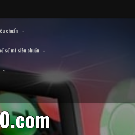
iêu chuẩn
xổ số mt siêu chuẩn
0
.
c
o
m