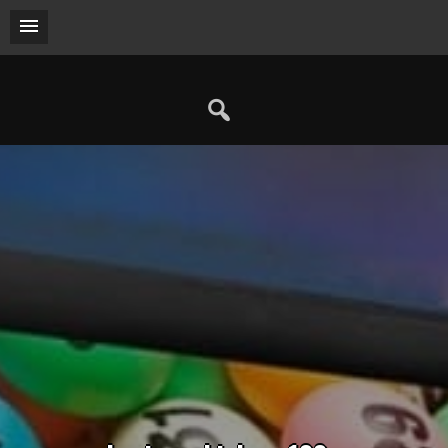
Skip
to
content