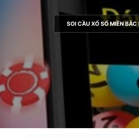
SOI CẦU XỔ SỐ MIỀN BẮC