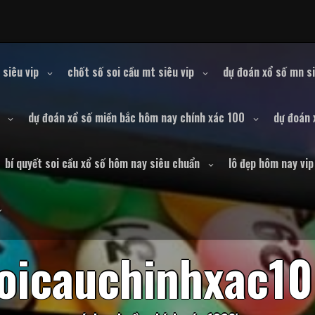
 siêu vip
chốt số soi cầu mt siêu vip
dự đoán xổ số mn s
dự đoán xổ số miền bắc hôm nay chính xác 100
dự đoán 
bí quyết soi cầu xổ số hôm nay siêu chuẩn
lô đẹp hôm nay vip
o
i
c
a
u
c
h
i
n
h
x
a
c
1
0