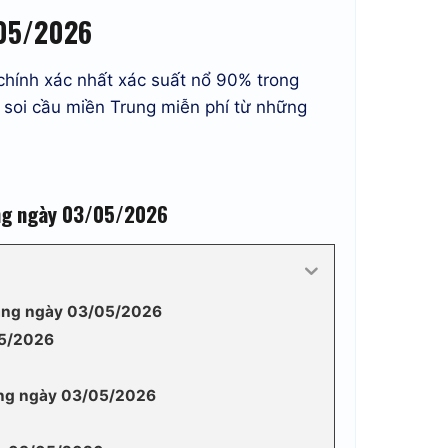
/05/2026
hính xác nhất xác suất nổ 90% trong
 soi cầu miền Trung miễn phí từ những
hắng ngày 03/05/2026
thắng ngày 03/05/2026
05/2026
ởng ngày 03/05/2026