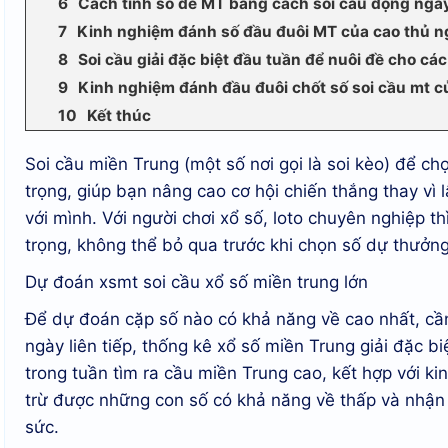
Cách tính số đề MT bằng cách soi cầu động ng
Kinh nghiệm đánh số đầu đuôi MT của cao thủ 
Soi cầu giải đặc biệt đầu tuần để nuôi đề cho c
Kinh nghiệm đánh đầu đuôi chốt số soi cầu mt 
Kết thúc
Soi cầu miền Trung (một số nơi gọi là soi kèo) để c
trọng, giúp bạn nâng cao cơ hội chiến thắng thay vì 
với mình. Với người chơi xổ số, loto chuyên nghiệp t
trọng, không thể bỏ qua trước khi chọn số dự thưởng
Dự đoán xsmt soi cầu xổ số miền trung lớn
Để dự đoán cặp số nào có khả năng về cao nhất, cần
ngày liên tiếp, thống kê xổ số miền Trung giải đặc b
trong tuần tìm ra cầu miền Trung cao, kết hợp với kin
trừ được những con số có khả năng về thấp và nhận 
sức.