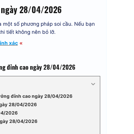
p ngày 28/04/2026
a một số phương pháp soi cầu. Nếu bạn
chi tiết không nên bỏ lỡ.
ính xác
«
ởng đỉnh cao ngày 28/04/2026
hưởng đỉnh cao ngày 28/04/2026
ngày 28/04/2026
/04/2026
ngày 28/04/2026