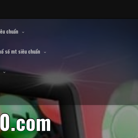
iêu chuẩn
xổ số mt siêu chuẩn
0
.
c
o
m