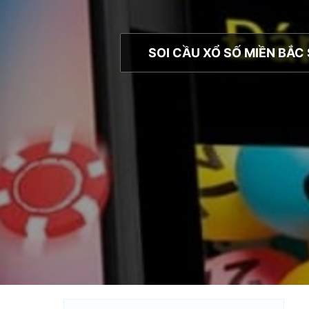
SOI CẦU XỔ SỐ MIỀN BẮC