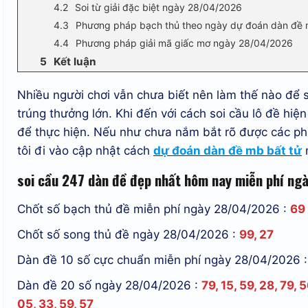
Soi từ giải đặc biệt ngày 28/04/2026
Phương pháp bạch thủ theo ngày dự đoán dàn đề 
Phương pháp giải mã giấc mơ ngày 28/04/2026
Kết luận
Nhiều người chơi vẫn chưa biết nên làm thế nào để 
trúng thưởng lớn. Khi đến với cách soi cầu lô đề hi
để thực hiện. Nếu như chưa nắm bắt rõ được các ph
tôi đi vào cập nhật cách
dự đoán dàn đề mb bất tử
n
soi cầu 247 dàn đề đẹp nhất hôm nay miễn phí n
Chốt số bạch thủ đề miễn phí ngày 28/04/2026 :
69
Chốt số song thủ đề ngày 28/04/2026 :
99, 27
Dàn đề 10 số cực chuẩn miễn phí ngày 28/04/2026 
Dàn đề 20 số ngày 28/04/2026 :
79, 15, 59, 28, 79, 5
05, 33, 59, 57