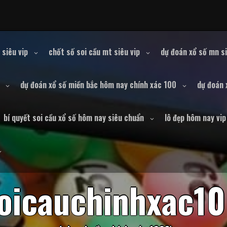
 siêu vip
chốt số soi cầu mt siêu vip
dự đoán xổ số mn s
dự đoán xổ số miền bắc hôm nay chính xác 100
dự đoán 
bí quyết soi cầu xổ số hôm nay siêu chuẩn
lô đẹp hôm nay vip
o
i
c
a
u
c
h
i
n
h
x
a
c
1
0