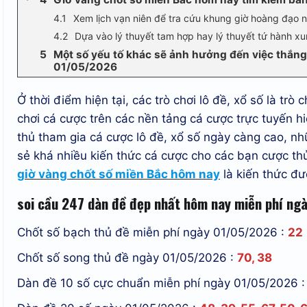
Xem lịch vạn niên để tra cứu khung giờ hoàng đạo
Dựa vào lý thuyết tam hợp hay lý thuyết tứ hành 
Một số yếu tố khác sẽ ảnh hưởng đến việc thắng 
01/05/2026
Ở thời điểm hiện tại, các trò chơi lô đề, xổ số là tr
chơi cá cược trên các nền tảng cá cược trực tuyến h
thủ tham gia cá cược lô đề, xổ số ngày càng cao, n
sẻ khá nhiều kiến thức cá cược cho các bạn cược th
giờ vàng chốt số miền Bắc hôm nay
là kiến thức đư
soi cầu 247 dàn đề đẹp nhất hôm nay miễn phí n
Chốt số bạch thủ đề miễn phí ngày 01/05/2026 :
22
Chốt số song thủ đề ngày 01/05/2026 :
70, 38
Dàn đề 10 số cực chuẩn miễn phí ngày 01/05/2026 