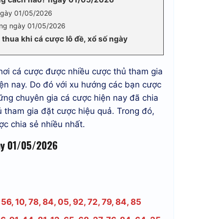
 ngày 01/05/2026
xung ngày 01/05/2026
thua khi cá cược lô đề, xổ số ngày
ò chơi cá cược được nhiều cược thủ tham gia
iện nay. Do đó với xu hướng các bạn cược
hững chuyên gia cá cược hiện nay đã chia
ủ tham gia đặt cược hiệu quả. Trong đó,
ợc chia sẻ nhiều nhất.
gày 01/05/2026
:
56, 10, 78, 84, 05, 92, 72, 79, 84, 85