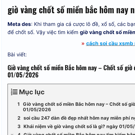
giờ vàng chốt số miền bắc hôm nay 
Meta des
: Khi tham gia cá cược lô đề, xổ số, các bạ
để chốt số. Vậy việc tìm kiếm
giờ vàng chốt số miề
»
cách soi cầu xsmb
Bài viết:
Giờ vàng chốt số miền Bắc hôm nay – Chốt số giờ 
01/05/2026
Mục lục
Giờ vàng chốt số miền Bắc hôm nay – Chốt số giờ
01/05/2026
soi cầu 247 dàn đề đẹp nhất hôm nay miễn phí 
Khái niệm về giờ vàng chốt số là gì? ngày 01/0
Giờ vàng chốt số miền Bắc hôm nay tìm kiếm b