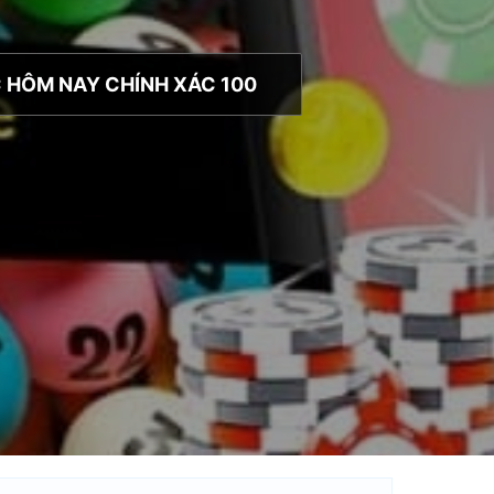
 HÔM NAY CHÍNH XÁC 100