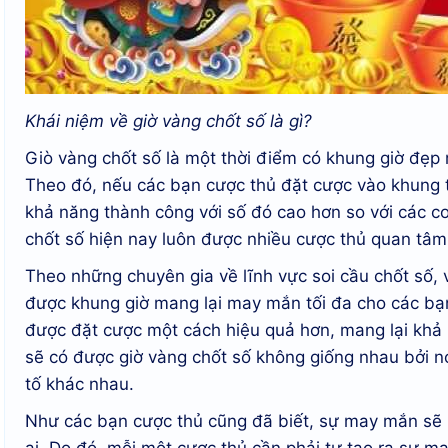
Khái niệm về giờ vàng chốt số là gì?
Giò vàng chốt số là một thời điểm có khung giờ đẹ
Theo đó, nếu các bạn cược thủ đặt cược vào khung t
khả năng thành công với số đó cao hơn so với các co
chốt số hiện nay luôn được nhiều cược thủ quan tâm
Theo những chuyên gia về lĩnh vực soi cầu chốt số,
được khung giờ mang lại may mắn tối đa cho các bạ
được đặt cược một cách hiệu quả hơn, mang lại khả
sẽ có được giờ vàng chốt số không giống nhau bởi n
tố khác nhau.
Như các bạn cược thủ cũng đã biết, sự may mắn sẽ 