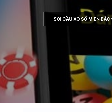
SOI CẦU XỔ SỐ MIỀN BẮC