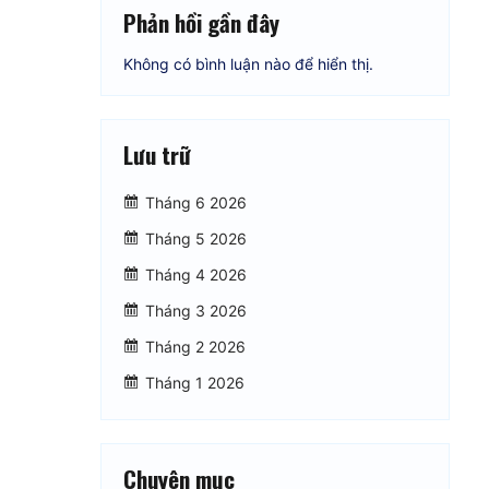
Phản hồi gần đây
Không có bình luận nào để hiển thị.
Lưu trữ
Tháng 6 2026
Tháng 5 2026
Tháng 4 2026
Tháng 3 2026
Tháng 2 2026
Tháng 1 2026
Chuyên mục