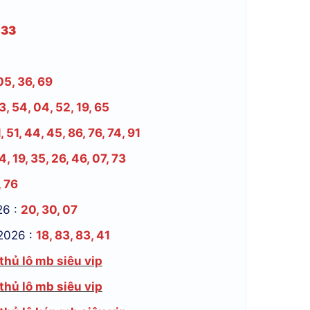
 33
05, 36, 69
3, 54, 04, 52, 19, 65
, 51, 44, 45, 86, 76, 74, 91
4, 19, 35, 26, 46, 07, 73
, 76
26 :
20, 30, 07
/2026 :
18, 83, 83, 41
thủ lô mb siêu vip
thủ lô mb siêu vip