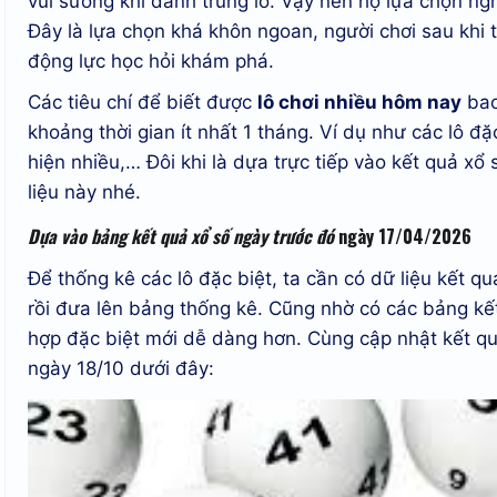
vui sướng khi đánh trúng lô. Vậy nên họ lựa chọn n
Đây là lựa chọn khá khôn ngoan, người chơi sau khi 
động lực học hỏi khám phá.
Các tiêu chí để biết được
lô chơi nhiều hôm nay
bao
khoảng thời gian ít nhất 1 tháng. Ví dụ như các lô đặc 
hiện nhiều,… Đôi khi là dựa trực tiếp vào kết quả x
liệu này nhé.
Dựa vào bảng kết quả xổ số ngày trước đó
ngày 17/04/2026
Để thống kê các lô đặc biệt, ta cần có dữ liệu kết q
rồi đưa lên bảng thống kê. Cũng nhờ có các bảng kế
hợp đặc biệt mới dễ dàng hơn. Cùng cập nhật kết q
ngày 18/10 dưới đây: