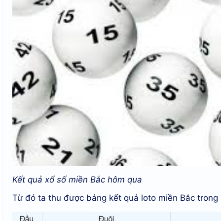
Kết quả xổ số miền Bắc hôm qua
Từ đó ta thu được bảng kết quả loto miền Bắc trong