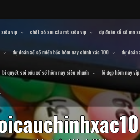
 siêu vip
chốt số soi cầu mt siêu vip
dự đoán xổ số mn s
dự đoán xổ số miền bắc hôm nay chính xác 100
dự đoán 
bí quyết soi cầu xổ số hôm nay siêu chuẩn
lô đẹp hôm nay vip
o
i
c
a
u
c
h
i
n
h
x
a
c
1
0