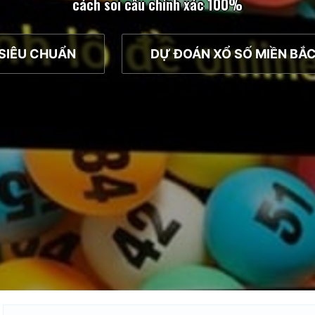
cách soi cầu chính xác 100%
 SIÊU CHUẨN
DỰ ĐOÁN XỔ SỐ MIỀN BẮC