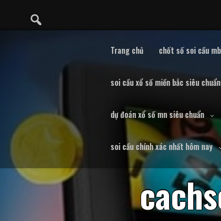
Skip
to
content
Trang chủ
chốt số soi cầu mb
soi cầu xổ số miền bắc siêu chuẩn
dự đoán xổ số mn siêu chuẩn
soi cầu chính xác nhất hôm nay
c
a
c
h
s