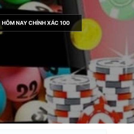
 HÔM NAY CHÍNH XÁC 100