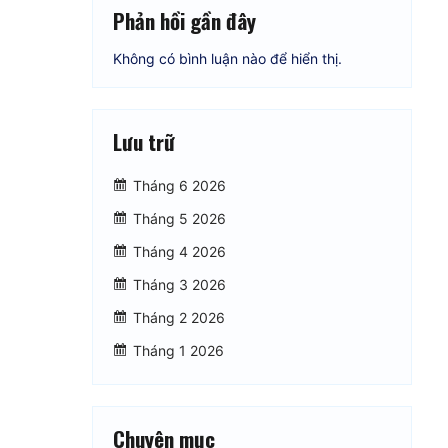
Phản hồi gần đây
Không có bình luận nào để hiển thị.
Lưu trữ
Tháng 6 2026
Tháng 5 2026
Tháng 4 2026
Tháng 3 2026
Tháng 2 2026
Tháng 1 2026
Chuyên mục