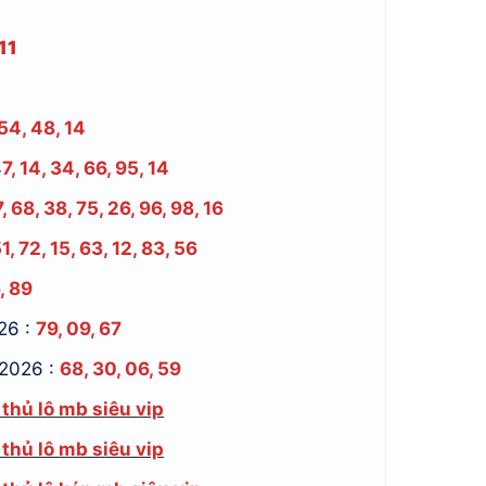
 11
54, 48, 14
7, 14, 34, 66, 95, 14
7, 68, 38, 75, 26, 96, 98, 16
1, 72, 15, 63, 12, 83, 56
, 89
26 :
79, 09, 67
/2026 :
68, 30, 06, 59
 thủ lô mb siêu vip
 thủ lô mb siêu vip