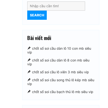
SEARCH
Bài viết mới
chốt số soi cầu dàn lô 10 con mb siêu
vip
chốt số soi cầu dàn lô 8 con mb siêu
vip
chốt số soi cầu lô xiên 3 mb siêu vip
chốt số soi cầu song thủ lô kép mb siêu
vip
chốt số soi cầu bạch thủ lô mb siêu vip