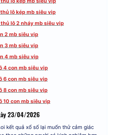
 thủ lô kép mb siêu vip
thủ lô kép mb siêu vip
 thủ lô 2 nháy mb siêu vip
ên 2 mb siêu vip
ên 3 mb siêu vip
ên 4 mb siêu vip
lô 4 con mb siêu vip
lô 6 con mb siêu vip
lô 8 con mb siêu vip
lô 10 con mb siêu vip
ngày 23/04/2026
soi kết quả xổ số lại muốn thử cảm giác