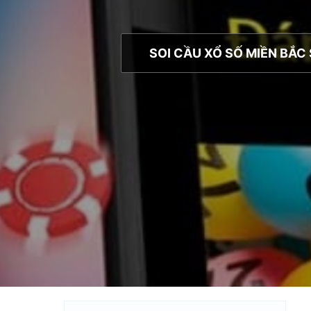
SOI CẦU XỔ SỐ MIỀN BẮC