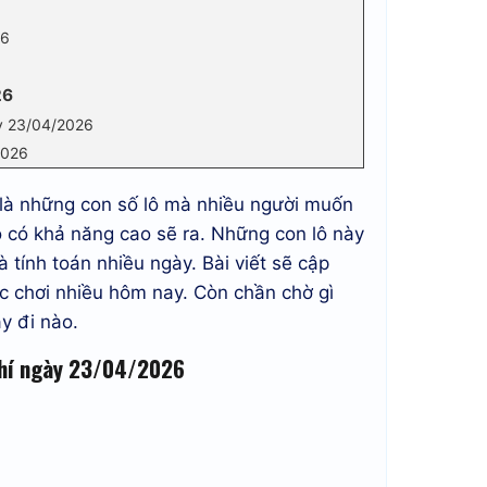
26
26
ày 23/04/2026
2026
 là những con số lô mà nhiều người muốn
ô có khả năng cao sẽ ra. Những con lô này
 tính toán nhiều ngày. Bài viết sẽ cập
ợc chơi nhiều hôm nay. Còn chần chờ gì
y đi nào.
phí ngày 23/04/2026