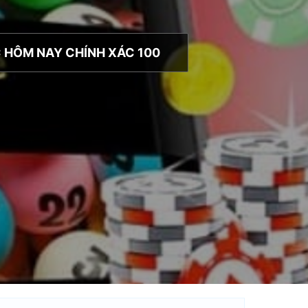
 HÔM NAY CHÍNH XÁC 100