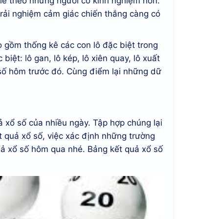
ghe theo những người có kinh nghiệm hơn.
trải nghiệm cảm giác chiến thắng càng có
 gồm thống kê các con lô đặc biệt trong
biệt: lô gan, lô kép, lô xiên quay, lô xuất
ổ số hôm trước đó. Cùng điểm lại những dữ
uả xổ số của nhiều ngày. Tập hợp chúng lại
t quả xổ số, việc xác định những trường
uả xổ số hôm qua nhé. Bảng kết quả xổ số