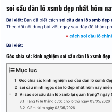
soi cầu dàn lô xsmb đẹp nhất hôm n
Bài viết:
Bạn đã biết cách
soi cầu dàn lô xsmb đẹp
Theo dõi nội dung bài viết ngay sau đây để khám ph
»
cách soi cầu lô chín
Bài viết:
Góc chia sẻ: kinh nghiệm soi cầu dàn lô xsmb đẹ
Mục lục
Góc chia sẻ: kinh nghiệm soi cầu dàn lô xsmb 
soi cầu minh ngọc dàn lô đẹp nhất hôm nay miễ
Vì sao soi cầu dàn lô xsmb lại quan trọng? ngà
Tăng tỷ lệ thắng cược cho lô thủ ngày 03/05/2026
Giảm rủi ro ngày 03/05/2026