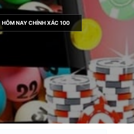
 HÔM NAY CHÍNH XÁC 100