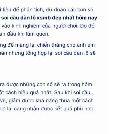
 liệu để phân tích, dự đoán các con số
n
soi cầu dàn lô xsmb đẹp nhất hôm nay
 vào kinh nghiệm của người chơi. Do đó
ban đầu khi làm quen.
rọng để mang lại chiến thắng cho anh em
hân nhưng tổng hợp lại soi cầu dàn lô sẽ
m ra được những con số sẽ ra trong hôm
ột cách hiệu quả nhất. Sau khi soi cầu,
 về, giảm được khả năng thua một cách
chơi lại càng nhận được kết quả phù hợp