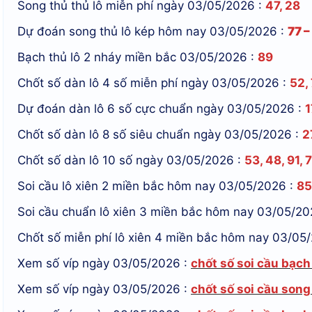
Song thủ thủ lô miễn phí ngày 03/05/2026 :
47, 28
Dự đoán song thủ lô kép hôm nay 03/05/2026 :
77 –
Bạch thủ lô 2 nháy miền bắc 03/05/2026 :
89
Chốt số dàn lô 4 số miễn phí ngày 03/05/2026 :
52,
Dự đoán dàn lô 6 số cực chuẩn ngày 03/05/2026 :
1
Chốt số dàn lô 8 số siêu chuẩn ngày 03/05/2026 :
2
Chốt số dàn lô 10 số ngày 03/05/2026 :
53, 48, 91, 
Soi cầu lô xiên 2 miền bắc hôm nay 03/05/2026 :
85
Soi cầu chuẩn lô xiên 3 miền bắc hôm nay 03/05/20
Chốt số miễn phí lô xiên 4 miền bắc hôm nay 03/05
Xem số víp ngày 03/05/2026 :
chốt số soi cầu bạch
Xem số víp ngày 03/05/2026 :
chốt số soi cầu song