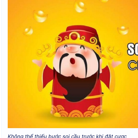
Không thể thiếu bước soi cầu trước khi đặt cược