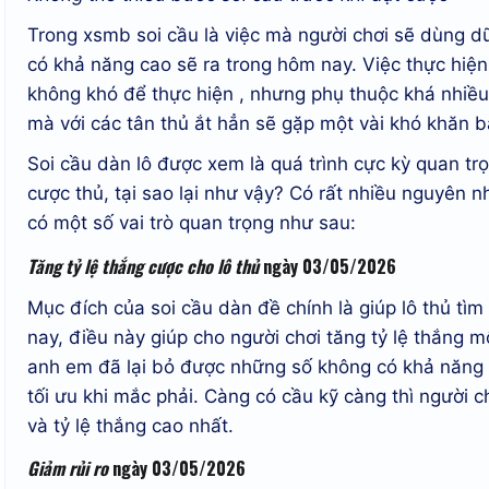
Trong xsmb soi cầu là việc mà người chơi sẽ dùng dữ
có khả năng cao sẽ ra trong hôm nay. Việc thực hiệ
không khó để thực hiện , nhưng phụ thuộc khá nhiều
mà với các tân thủ ắt hẳn sẽ gặp một vài khó khăn 
Soi cầu dàn lô được xem là quá trình cực kỳ quan t
cược thủ, tại sao lại như vậy? Có rất nhiều nguyên n
có một số vai trò quan trọng như sau:
Tăng tỷ lệ thắng cược cho lô thủ
ngày 03/05/2026
Mục đích của soi cầu dàn đề chính là giúp lô thủ tì
nay, điều này giúp cho người chơi tăng tỷ lệ thắng m
anh em đã lại bỏ được những số không có khả năng
tối ưu khi mắc phải. Càng có cầu kỹ càng thì người 
và tỷ lệ thắng cao nhất.
Giảm rủi ro
ngày 03/05/2026