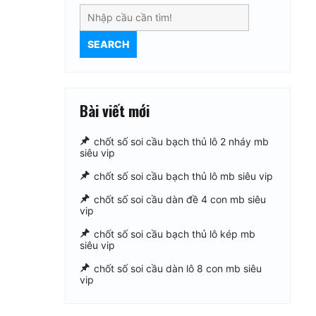
SEARCH
Bài viết mới
chốt số soi cầu bạch thủ lô 2 nháy mb
siêu vip
chốt số soi cầu bạch thủ lô mb siêu vip
chốt số soi cầu dàn đề 4 con mb siêu
vip
chốt số soi cầu bạch thủ lô kép mb
siêu vip
chốt số soi cầu dàn lô 8 con mb siêu
vip