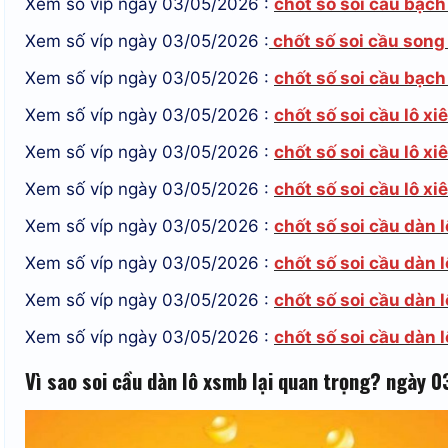
Xem số víp ngày 03/05/2026 :
chốt số soi cầu bạch
Xem số víp ngày 03/05/2026 :
chốt số soi cầu song 
Xem số víp ngày 03/05/2026 :
chốt số soi cầu bạch
Xem số víp ngày 03/05/2026 :
chốt số soi cầu lô xi
Xem số víp ngày 03/05/2026 :
chốt số soi cầu lô xi
Xem số víp ngày 03/05/2026 :
chốt số soi cầu lô xi
Xem số víp ngày 03/05/2026 :
chốt số soi cầu dàn 
Xem số víp ngày 03/05/2026 :
chốt số soi cầu dàn 
Xem số víp ngày 03/05/2026 :
chốt số soi cầu dàn 
Xem số víp ngày 03/05/2026 :
chốt số soi cầu dàn 
Vì sao soi cầu dàn lô xsmb lại quan trọng? ngày