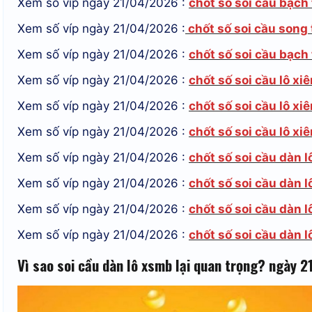
Xem số víp ngày 21/04/2026 :
chốt số soi cầu bạch 
Xem số víp ngày 21/04/2026 :
chốt số soi cầu song 
Xem số víp ngày 21/04/2026 :
chốt số soi cầu bạch 
Xem số víp ngày 21/04/2026 :
chốt số soi cầu lô xi
Xem số víp ngày 21/04/2026 :
chốt số soi cầu lô xi
Xem số víp ngày 21/04/2026 :
chốt số soi cầu lô xi
Xem số víp ngày 21/04/2026 :
chốt số soi cầu dàn l
Xem số víp ngày 21/04/2026 :
chốt số soi cầu dàn l
Xem số víp ngày 21/04/2026 :
chốt số soi cầu dàn l
Xem số víp ngày 21/04/2026 :
chốt số soi cầu dàn l
Vì sao soi cầu dàn lô xsmb lại quan trọng? ngày 