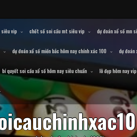
 siêu vip
chốt số soi cầu mt siêu vip
dự đoán xổ số mn s
dự đoán xổ số miền bắc hôm nay chính xác 100
dự đoán 
bí quyết soi cầu xổ số hôm nay siêu chuẩn
lô đẹp hôm nay vip
o
i
c
a
u
c
h
i
n
h
x
a
c
1
0