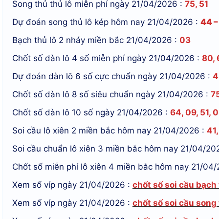
Song thủ thủ lô miễn phí ngày 21/04/2026 :
75, 51
Dự đoán song thủ lô kép hôm nay 21/04/2026 :
44 –
Bạch thủ lô 2 nháy miền bắc 21/04/2026 :
03
Chốt số dàn lô 4 số miễn phí ngày 21/04/2026 :
80, 
Dự đoán dàn lô 6 số cực chuẩn ngày 21/04/2026 :
4
Chốt số dàn lô 8 số siêu chuẩn ngày 21/04/2026 :
75
Chốt số dàn lô 10 số ngày 21/04/2026 :
64, 09, 51, 0
Soi cầu lô xiên 2 miền bắc hôm nay 21/04/2026 :
41,
Soi cầu chuẩn lô xiên 3 miền bắc hôm nay 21/04/20
Chốt số miễn phí lô xiên 4 miền bắc hôm nay 21/04
Xem số víp ngày 21/04/2026 :
chốt số soi cầu bạch 
Xem số víp ngày 21/04/2026 :
chốt số soi cầu song 