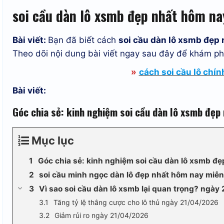
soi cầu dàn lô xsmb đẹp nhất hôm n
Bài viết:
Bạn đã biết cách
soi cầu dàn lô xsmb đẹp
Theo dõi nội dung bài viết ngay sau đây để khám ph
»
cách soi cầu lô chín
Bài viết:
Góc chia sẻ: kinh nghiệm soi cầu dàn lô xsmb đẹ
Mục lục
Góc chia sẻ: kinh nghiệm soi cầu dàn lô xsmb 
soi cầu minh ngọc dàn lô đẹp nhất hôm nay miễ
Vì sao soi cầu dàn lô xsmb lại quan trọng? ngà
Tăng tỷ lệ thắng cược cho lô thủ ngày 21/04/2026
Giảm rủi ro ngày 21/04/2026