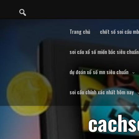
Skip
to
content
Trang chủ
chốt số soi cầu mb
soi cầu xổ số miền bắc siêu chuẩn
dự đoán xổ số mn siêu chuẩn
soi cầu chính xác nhất hôm nay
c
a
c
h
s