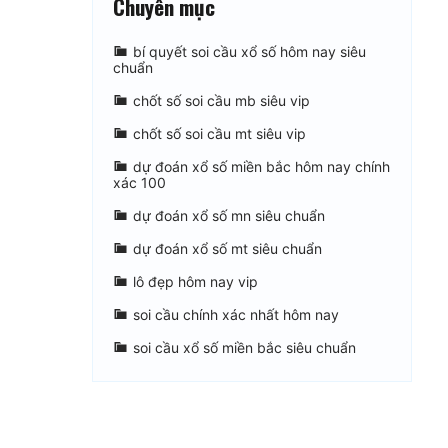
Chuyên mục
bí quyết soi cầu xổ số hôm nay siêu
chuẩn
chốt số soi cầu mb siêu vip
chốt số soi cầu mt siêu vip
dự đoán xổ số miền bắc hôm nay chính
xác 100
dự đoán xổ số mn siêu chuẩn
dự đoán xổ số mt siêu chuẩn
lô đẹp hôm nay vip
soi cầu chính xác nhất hôm nay
soi cầu xổ số miền bắc siêu chuẩn