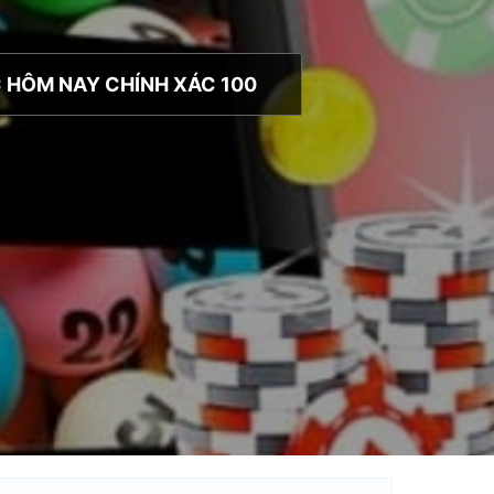
 HÔM NAY CHÍNH XÁC 100