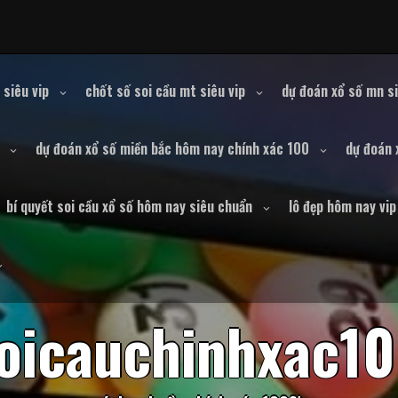
 siêu vip
chốt số soi cầu mt siêu vip
dự đoán xổ số mn s
dự đoán xổ số miền bắc hôm nay chính xác 100
dự đoán 
bí quyết soi cầu xổ số hôm nay siêu chuẩn
lô đẹp hôm nay vip
o
i
c
a
u
c
h
i
n
h
x
a
c
1
0