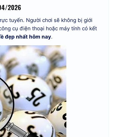
/04/2026
trực tuyến. Người chơi sẽ không bị giới
công cụ điện thoại hoặc máy tính có kết
đề đẹp nhất hôm nay
.