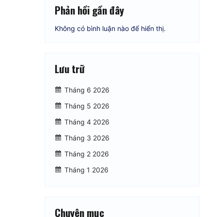
Phản hồi gần đây
Không có bình luận nào để hiển thị.
Lưu trữ
Tháng 6 2026
Tháng 5 2026
Tháng 4 2026
Tháng 3 2026
Tháng 2 2026
Tháng 1 2026
Chuyên mục