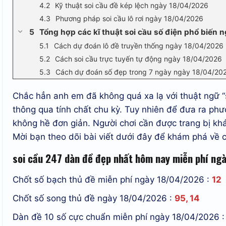
Kỹ thuật soi cầu đề kép lệch ngày 18/04/2026
Phương pháp soi cầu lô rơi ngày 18/04/2026
Tổng hợp các kĩ thuật soi cầu số điện phổ biến
Cách dự đoán lô đề truyền thống ngày 18/04/2026
Cách soi cầu trực tuyến tự động ngày 18/04/2026
Cách dự đoán số đẹp trong 7 ngày ngày 18/04/20
Chắc hẳn anh em đã không quá xa lạ với thuật ngữ “
thông qua tính chất chu kỳ. Tuy nhiên để đưa ra p
không hề đơn giản. Người chơi cần được trang bị khá
Mời bạn theo dõi bài viết dưới đây để khám phá về 
soi cầu 247 dàn đề đẹp nhất hôm nay miễn phí n
Chốt số bạch thủ đề miễn phí ngày 18/04/2026 :
12
Chốt số song thủ đề ngày 18/04/2026 :
95, 14
Dàn đề 10 số cực chuẩn miễn phí ngày 18/04/2026 