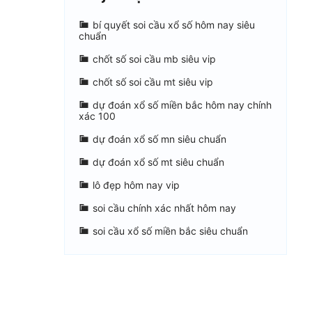
bí quyết soi cầu xổ số hôm nay siêu
chuẩn
chốt số soi cầu mb siêu vip
chốt số soi cầu mt siêu vip
dự đoán xổ số miền bắc hôm nay chính
xác 100
dự đoán xổ số mn siêu chuẩn
dự đoán xổ số mt siêu chuẩn
lô đẹp hôm nay vip
soi cầu chính xác nhất hôm nay
soi cầu xổ số miền bắc siêu chuẩn