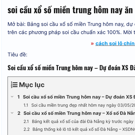
soi cầu xổ số miền trung hôm nay ă
Mở bài: Bảng soi cầu xổ số miền Trung hôm nay, dự
trên các phương pháp soi cầu chuẩn xác 100%. Mời 
»
cách soi lô chí
Tiêu đề:
Soi cầu xổ số miền Trung hôm nay – Dự đoán XS
Mục lục
Soi cầu xổ số miền Trung hôm nay – Dự đoán X
Soi cầu miền trung đẹp nhất hôm nay ngày 03/05/
Soi cầu xổ số miền Trung hôm nay – Xổ số Đà 
Bảng kết quả xổ số của đài Đà Nẵng kỳ trước ngà
Bảng thống kê lô tô kết quả xổ số Đà Nẵng – XSD