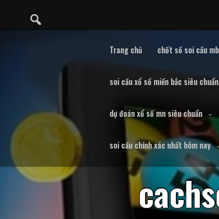
Skip
to
content
Trang chủ
chốt số soi cầu mb
soi cầu xổ số miền bắc siêu chuẩn
dự đoán xổ số mn siêu chuẩn
soi cầu chính xác nhất hôm nay
c
a
c
h
s