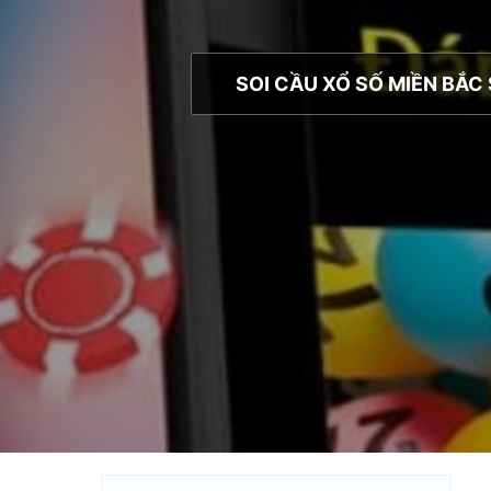
SOI CẦU XỔ SỐ MIỀN BẮC