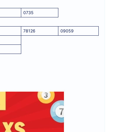
0735
78126
09059