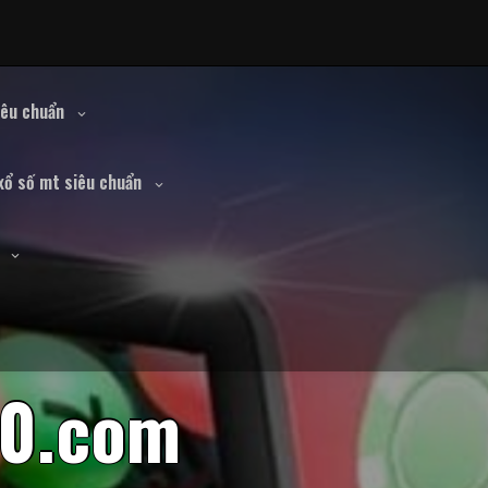
iêu chuẩn
xổ số mt siêu chuẩn
0
.
c
o
m