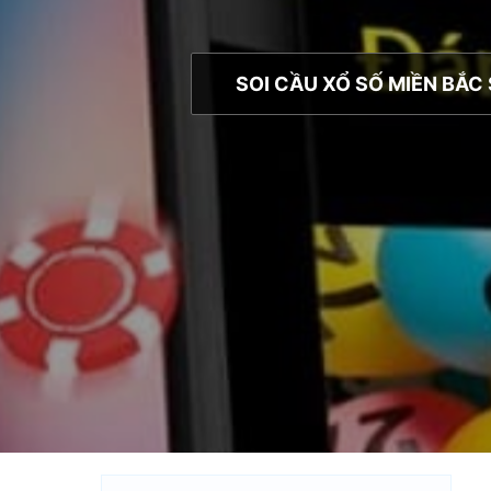
SOI CẦU XỔ SỐ MIỀN BẮC