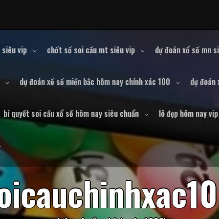
 siêu vip
chốt số soi cầu mt siêu vip
dự đoán xổ số mn s
dự đoán xổ số miền bắc hôm nay chính xác 100
dự đoán 
bí quyết soi cầu xổ số hôm nay siêu chuẩn
lô đẹp hôm nay vip
o
i
c
a
u
c
h
i
n
h
x
a
c
1
0