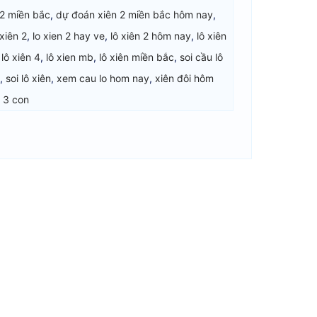
 2 miền bắc
,
dự đoán xiên 2 miền bắc hôm nay
,
 xiên 2
,
lo xien 2 hay ve
,
lô xiên 2 hôm nay
,
lô xiên
,
lô xiên 4
,
lô xien mb
,
lô xiên miền bắc
,
soi cầu lô
,
soi lô xiên
,
xem cau lo hom nay
,
xiên đôi hôm
 3 con