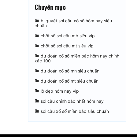
Chuyên mục
bí quyết soi cầu xổ số hôm nay siêu
chuẩn
chốt số soi cầu mb siêu vip
chốt số soi cầu mt siêu vip
dự đoán xổ số miền bắc hôm nay chính
xác 100
dự đoán xổ số mn siêu chuẩn
dự đoán xổ số mt siêu chuẩn
lô đẹp hôm nay vip
soi cầu chính xác nhất hôm nay
soi cầu xổ số miền bắc siêu chuẩn