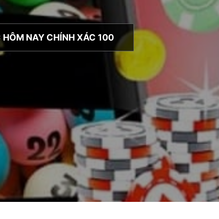
 HÔM NAY CHÍNH XÁC 100