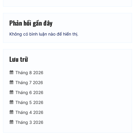
Phản hồi gần đây
Không có bình luận nào để hiển thị.
Lưu trữ
Tháng 8 2026
Tháng 7 2026
Tháng 6 2026
Tháng 5 2026
Tháng 4 2026
Tháng 3 2026