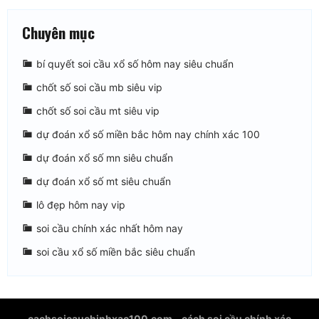
Chuyên mục
bí quyết soi cầu xổ số hôm nay siêu chuẩn
chốt số soi cầu mb siêu vip
chốt số soi cầu mt siêu vip
dự đoán xổ số miền bắc hôm nay chính xác 100
dự đoán xổ số mn siêu chuẩn
dự đoán xổ số mt siêu chuẩn
lô đẹp hôm nay vip
soi cầu chính xác nhất hôm nay
soi cầu xổ số miền bắc siêu chuẩn
cachsoicauchinhxac100.com - cách soi cầu chính xác