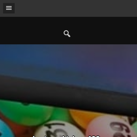
Skip
to
content