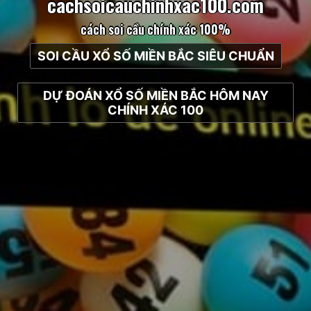
c
a
c
h
s
o
i
c
a
u
c
h
i
n
h
x
a
c
1
0
0
.
c
o
m
cách soi cầu chính xác 100%
SOI CẦU XỔ SỐ MIỀN BẮC SIÊU CHUẨN
DỰ ĐOÁN XỔ SỐ MIỀN BẮC HÔM NAY
CHÍNH XÁC 100