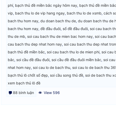
phí
,
bạch thủ đề miền bắc ngày hôm nay
,
bạch thủ đề miền bắc
vip
,
bach thu lo de vip hang ngay
,
bach thu lo de xsmb
,
cách s
bach thu hom nay
,
du doan bach thu de
,
du doan bach thu de 
bach thu hom nay
,
đề đầu đuôi
,
số đề đầu đuôi
,
soi cau bach t
thu de mb
,
soi cau bach thu de mien bac hom nay
,
soi cau bac
cau bach thu dep nhat hom nay
,
soi cau bach thu dep nhat tro
bạch thủ đề miền bắc
,
soi cau bach thu lo de mien phi
,
soi cau 
bắc
,
soi cầu đề đầu đuôi
,
soi cầu đề đầu đuôi miền bắc
,
soi cau
nhat hom nay
,
soi cau lo de bach thu
,
soi cau lo de bach thu 36
bạch thủ lô chốt số đẹp
,
soi cầu song thủ đề
,
soi de bach thu x
xem bạch thủ lô đề
ở
88 bình luận
View 596
chốt
số
soi