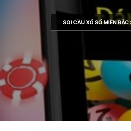
SOI CẦU XỔ SỐ MIỀN BẮC