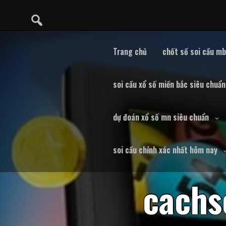
Skip
to
content
Trang chủ
chốt số soi cầu mb
soi cầu xổ số miền bắc siêu chuẩn
dự đoán xổ số mn siêu chuẩn
soi cầu chính xác nhất hôm nay
c
a
c
h
s