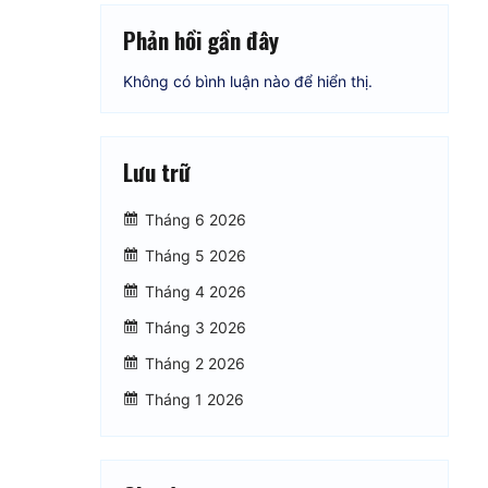
Phản hồi gần đây
Không có bình luận nào để hiển thị.
Lưu trữ
Tháng 6 2026
Tháng 5 2026
Tháng 4 2026
Tháng 3 2026
Tháng 2 2026
Tháng 1 2026