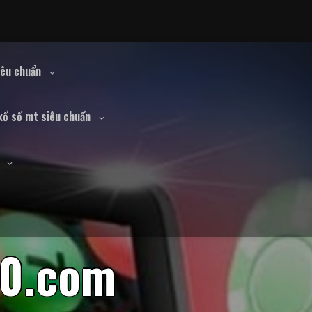
iêu chuẩn
xổ số mt siêu chuẩn
0
.
c
o
m