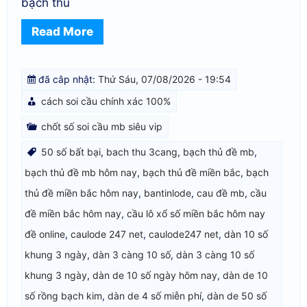
bạch thủ
Read More
đã câp nhật:
Thứ Sáu, 07/08/2026 - 19:54
cách soi cầu chính xác 100%
chốt số soi cầu mb siêu vip
50 số bất bại
,
bach thu 3cang
,
bạch thủ đề mb
,
bạch thủ đề mb hôm nay
,
bạch thủ đề miền bắc
,
bạch
thủ đề miền bắc hôm nay
,
bantinlode
,
cau đề mb
,
cầu
đề miền bắc hôm nay
,
cầu lô xổ số miền bắc hôm nay
đề online
,
caulode 247 net
,
caulode247 net
,
dàn 10 số
khung 3 ngày
,
dàn 3 càng 10 số
,
dàn 3 càng 10 số
khung 3 ngày
,
dàn de 10 số ngày hôm nay
,
dàn de 10
số rồng bạch kim
,
dàn de 4 số miễn phí
,
dàn de 50 số