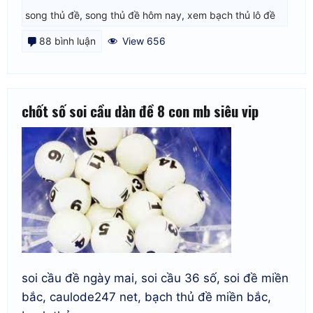
song thủ đề
,
song thủ đề hôm nay
,
xem bạch thủ lô đề
ở
88 bình luận
View 656
chốt
số
soi
chốt số soi cầu dàn đề 8 con mb siêu vip
cầu
song
thủ
đề
mb
siêu
vip
soi cầu đề ngày mai, soi cầu 36 số, soi đề miền
bắc, caulode247 net, bạch thủ đề miền bắc,