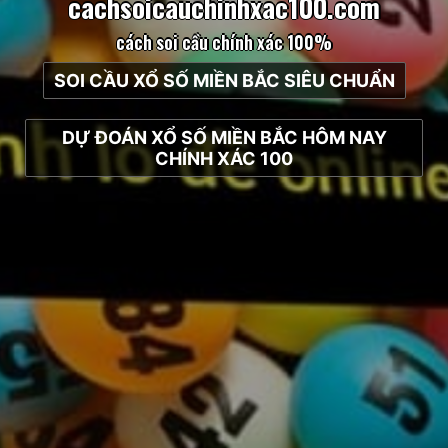
c
a
c
h
s
o
i
c
a
u
c
h
i
n
h
x
a
c
1
0
0
.
c
o
m
cách soi cầu chính xác 100%
SOI CẦU XỔ SỐ MIỀN BẮC SIÊU CHUẨN
DỰ ĐOÁN XỔ SỐ MIỀN BẮC HÔM NAY
CHÍNH XÁC 100