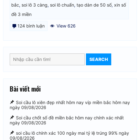
bắc
,
soi lô 3 càng
,
soi lô chuẩn
,
tạo dàn de 50 số
,
xin số
đề 3 miền
ở
124 bình luận
View 626
chốt
số
soi
SEARCH
cầu
dàn
đề
Bài viết mới
8
con
Soi cầu lô xiên đẹp nhất hôm nay víp miền bắc hôm nay
ngày 09/08/2026
mb
Soi cầu chốt số đề miền bắc hôm nay chính xác nhất
siêu
ngày 09/08/2026
vip
soi cầu lô chính xác 100 ngày mai tỷ lệ trúng 99% ngày
09/08/2026