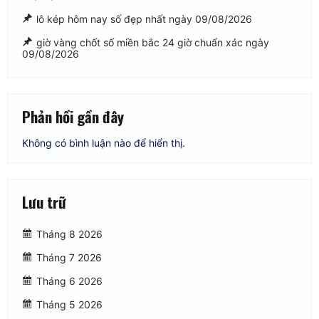
lô kép hôm nay số đẹp nhất ngày 09/08/2026
giờ vàng chốt số miền bắc 24 giờ chuẩn xác ngày
09/08/2026
Phản hồi gần đây
Không có bình luận nào để hiển thị.
Lưu trữ
Tháng 8 2026
Tháng 7 2026
Tháng 6 2026
Tháng 5 2026