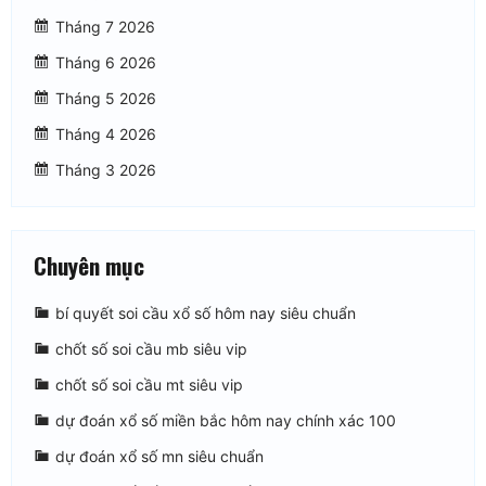
Tháng 7 2026
Tháng 6 2026
Tháng 5 2026
Tháng 4 2026
Tháng 3 2026
Chuyên mục
bí quyết soi cầu xổ số hôm nay siêu chuẩn
chốt số soi cầu mb siêu vip
chốt số soi cầu mt siêu vip
dự đoán xổ số miền bắc hôm nay chính xác 100
dự đoán xổ số mn siêu chuẩn