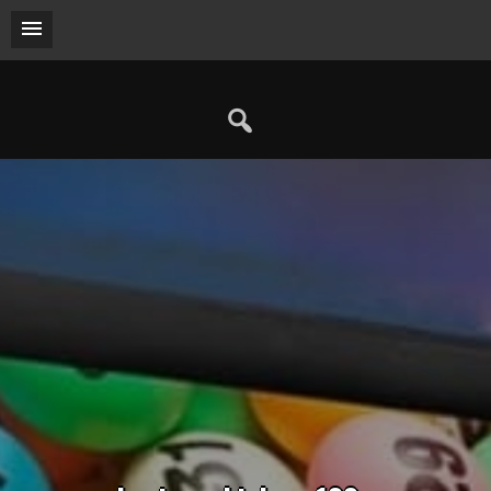
Skip
to
content