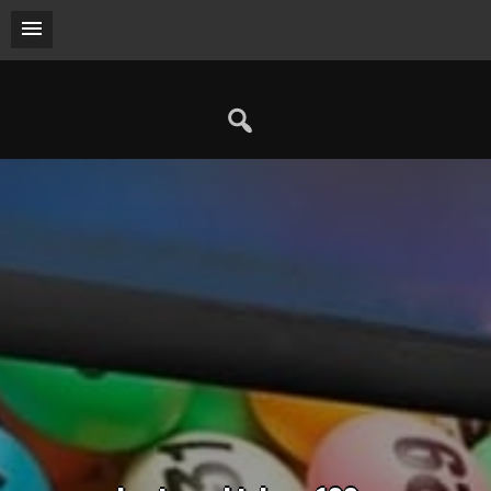
Skip
to
content