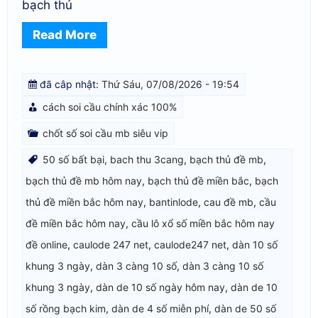
bạch thủ
Read More
đã câp nhật:
Thứ Sáu, 07/08/2026 - 19:54
cách soi cầu chính xác 100%
chốt số soi cầu mb siêu vip
50 số bất bại
,
bach thu 3cang
,
bạch thủ đề mb
,
bạch thủ đề mb hôm nay
,
bạch thủ đề miền bắc
,
bạch
thủ đề miền bắc hôm nay
,
bantinlode
,
cau đề mb
,
cầu
đề miền bắc hôm nay
,
cầu lô xổ số miền bắc hôm nay
đề online
,
caulode 247 net
,
caulode247 net
,
dàn 10 số
khung 3 ngày
,
dàn 3 càng 10 số
,
dàn 3 càng 10 số
khung 3 ngày
,
dàn de 10 số ngày hôm nay
,
dàn de 10
số rồng bạch kim
,
dàn de 4 số miễn phí
,
dàn de 50 số