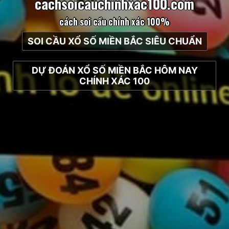
c
a
c
h
s
o
i
c
a
u
c
h
i
n
h
x
a
c
1
0
0
.
c
o
m
cách soi cầu chính xác 100%
SOI CẦU XỔ SỐ MIỀN BẮC SIÊU CHUẨN
DỰ ĐOÁN XỔ SỐ MIỀN BẮC HÔM NAY
CHÍNH XÁC 100