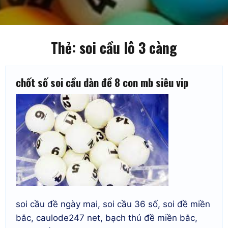
Thẻ:
soi cầu lô 3 càng
chốt số soi cầu dàn đề 8 con mb siêu vip
soi cầu đề ngày mai, soi cầu 36 số, soi đề miền
bắc, caulode247 net, bạch thủ đề miền bắc,