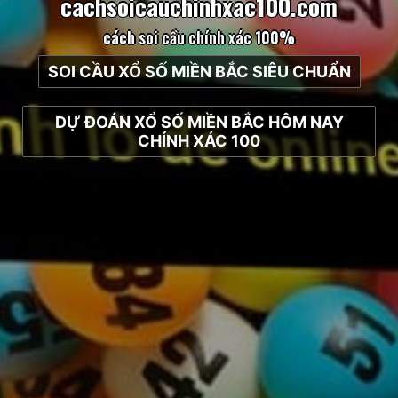
c
a
c
h
s
o
i
c
a
u
c
h
i
n
h
x
a
c
1
0
0
.
c
o
m
cách soi cầu chính xác 100%
SOI CẦU XỔ SỐ MIỀN BẮC SIÊU CHUẨN
DỰ ĐOÁN XỔ SỐ MIỀN BẮC HÔM NAY
CHÍNH XÁC 100