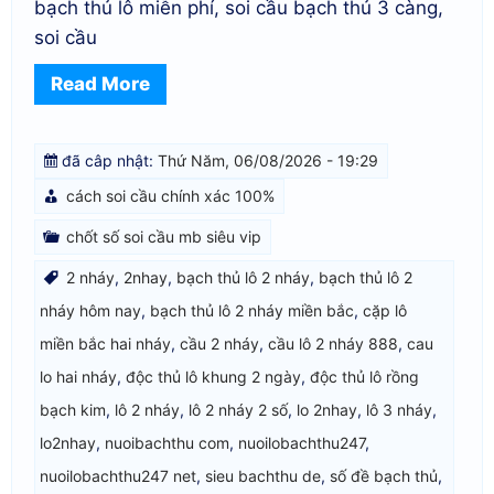
bạch thủ lô miễn phí, soi cầu bạch thủ 3 càng,
soi cầu
Read More
đã câp nhật:
Thứ Năm, 06/08/2026 - 19:29
cách soi cầu chính xác 100%
chốt số soi cầu mb siêu vip
2 nháy
,
2nhay
,
bạch thủ lô 2 nháy
,
bạch thủ lô 2
nháy hôm nay
,
bạch thủ lô 2 nháy miền bắc
,
cặp lô
miền bắc hai nháy
,
cầu 2 nháy
,
cầu lô 2 nháy 888
,
cau
lo hai nháy
,
độc thủ lô khung 2 ngày
,
độc thủ lô rồng
bạch kim
,
lô 2 nháy
,
lô 2 nháy 2 số
,
lo 2nhay
,
lô 3 nháy
,
lo2nhay
,
nuoibachthu com
,
nuoilobachthu247
,
nuoilobachthu247 net
,
sieu bachthu de
,
số đề bạch thủ
,