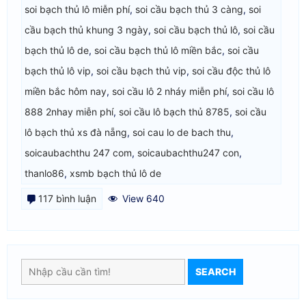
soi bạch thủ lô miễn phí
,
soi cầu bạch thủ 3 càng
,
soi
cầu bạch thủ khung 3 ngày
,
soi cầu bạch thủ lô
,
soi cầu
bạch thủ lô de
,
soi cầu bạch thủ lô miền bắc
,
soi cầu
bạch thủ lô vip
,
soi cầu bạch thủ vip
,
soi cầu độc thủ lô
miền bắc hôm nay
,
soi cầu lô 2 nháy miễn phí
,
soi cầu lô
888 2nhay miễn phí
,
soi cầu lô bạch thủ 8785
,
soi cầu
lô bạch thủ xs đà nẵng
,
soi cau lo de bach thu
,
soicaubachthu 247 com
,
soicaubachthu247 con
,
thanlo86
,
xsmb bạch thủ lô de
ở
117 bình luận
View 640
chốt
số
soi
SEARCH
cầu
song