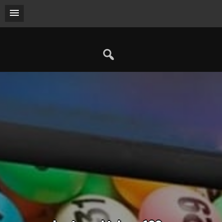
Skip
to
content