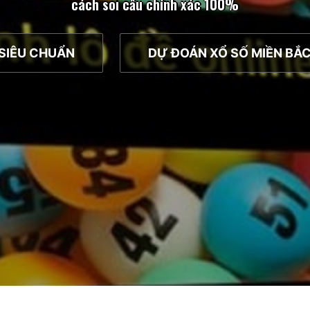
cách soi cầu chính xác 100%
 SIÊU CHUẨN
DỰ ĐOÁN XỔ SỐ MIỀN BẮC