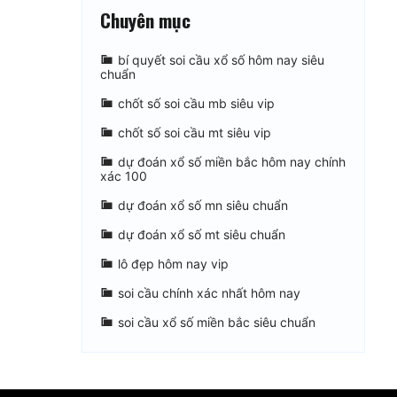
Chuyên mục
bí quyết soi cầu xổ số hôm nay siêu
chuẩn
chốt số soi cầu mb siêu vip
chốt số soi cầu mt siêu vip
dự đoán xổ số miền bắc hôm nay chính
xác 100
dự đoán xổ số mn siêu chuẩn
dự đoán xổ số mt siêu chuẩn
lô đẹp hôm nay vip
soi cầu chính xác nhất hôm nay
soi cầu xổ số miền bắc siêu chuẩn