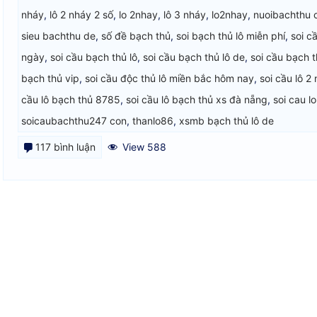
nháy
,
lô 2 nháy 2 số
,
lo 2nhay
,
lô 3 nháy
,
lo2nhay
,
nuoibachthu
sieu bachthu de
,
số đề bạch thủ
,
soi bạch thủ lô miễn phí
,
soi c
ngày
,
soi cầu bạch thủ lô
,
soi cầu bạch thủ lô de
,
soi cầu bạch t
bạch thủ vip
,
soi cầu độc thủ lô miền bắc hôm nay
,
soi cầu lô 2
cầu lô bạch thủ 8785
,
soi cầu lô bạch thủ xs đà nẵng
,
soi cau l
soicaubachthu247 con
,
thanlo86
,
xsmb bạch thủ lô de
ở
117 bình luận
View 588
chốt
số
soi
cầu
song
thủ
lô
mb