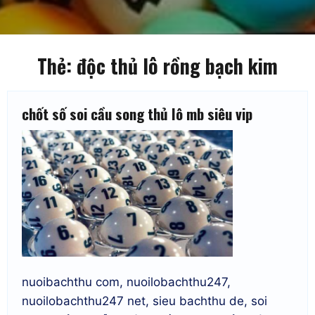
Thẻ:
độc thủ lô rồng bạch kim
chốt số soi cầu song thủ lô mb siêu vip
nuoibachthu com, nuoilobachthu247,
nuoilobachthu247 net, sieu bachthu de, soi