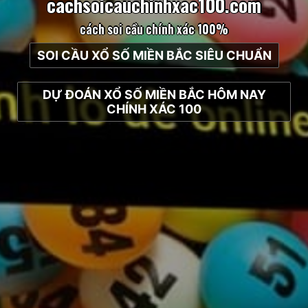
c
a
c
h
s
o
i
c
a
u
c
h
i
n
h
x
a
c
1
0
0
.
c
o
m
cách soi cầu chính xác 100%
SOI CẦU XỔ SỐ MIỀN BẮC SIÊU CHUẨN
DỰ ĐOÁN XỔ SỐ MIỀN BẮC HÔM NAY
CHÍNH XÁC 100