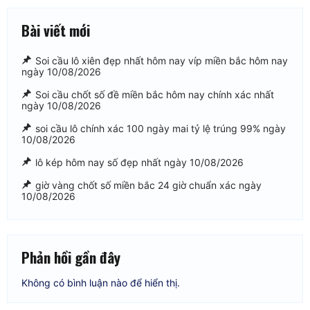
thủ
Bài viết mới
lô
mb
Soi cầu lô xiên đẹp nhất hôm nay víp miền bắc hôm nay
ngày 10/08/2026
siêu
Soi cầu chốt số đề miền bắc hôm nay chính xác nhất
vip
ngày 10/08/2026
soi cầu lô chính xác 100 ngày mai tỷ lệ trúng 99% ngày
10/08/2026
lô kép hôm nay số đẹp nhất ngày 10/08/2026
giờ vàng chốt số miền bắc 24 giờ chuẩn xác ngày
10/08/2026
Phản hồi gần đây
Không có bình luận nào để hiển thị.